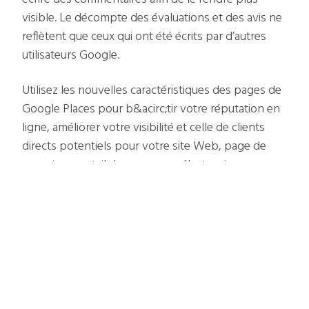
visible. Le décompte des évaluations et des avis ne
reflètent que ceux qui ont été écrits par d’autres
utilisateurs Google.
Utilisez les nouvelles caractéristiques des pages de
Google Places pour b&acirc;tir votre réputation en
ligne, améliorer votre visibilité et celle de clients
directs potentiels pour votre site Web, page de
renvoi ou portail de commerce électronique.
Connectez votre entreprise avec des clients
locaux
Google Places est le moyen le plus rentable de
commercialiser votre activité locale. Voici quelques
conseils :