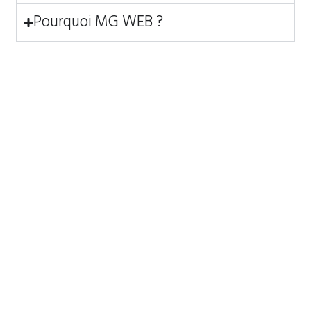
Pourquoi MG WEB ?
Nos derniers
Notre agence,
Siège
entièrement
articles
digitale, est
10 Rue de
spécialisée en
OpenClaw :
Penthièvre
quand un
marketing
75008 Paris
développeur
internet,
seul construit
référencement,
l’IA que
création de
01 85 08 31 76
personne
sites et design