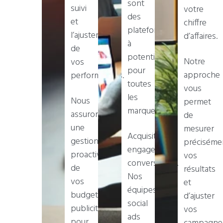
sont
suivi
votre
des
et
chiffre
plateformes
l’ajustement
d’affaires.
à
de
potentiel
Notre
vos
pour
approche
performances.
toutes
vous
les
Nous
permet
marques.
assurons
de
une
mesurer
Acquisition,
gestion
préciséme
engagement,
proactive
vos
conversions…
de
résultats
Nos
vos
et
équipes
budgets
d’ajuster
social
publicitaires
vos
ads
pour