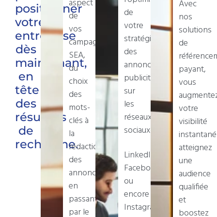
aspect
Avec
positionner
de
de
nos
votre
votre
vos
solutions
entreprise
stratégie
campagnes
de
dès
des
SEA,
référence
maintenant,
annonces
du
payant,
en
publicitaires
choix
vous
tête
sur
des
augmente
des
les
mots-
votre
résultats
réseaux
clés à
visibilité
de
sociaux.
la
instantan
recherche.
rédaction
atteignez
LinkedIn,
des
une
Facebook
annonces,
audience
ou
en
qualifiée
encore
passant
et
Instagram
par le
boostez