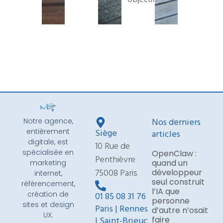
Nos derniers
Notre agence,
Siège
entièrement
articles
digitale, est
10 Rue de
spécialisée en
OpenClaw :
Penthièvre
quand un
marketing
75008 Paris
développeur
internet,
seul construit
référencement,
l’IA que
création de
01 85 08 31 76
personne
sites et design
Paris | Rennes
d’autre n’osait
UX.
| Saint-Brieuc
faire