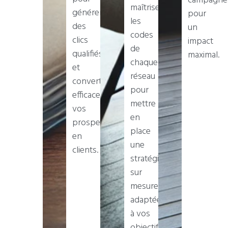
campagne
maîtrisent
générer
pour
les
des
un
codes
clics
impact
de
qualifiés
maximal.
chaque
et
réseau
convertir
pour
efficacement
mettre
vos
en
prospects
place
en
une
clients.
stratégie
sur
mesure
adaptée
à vos
objectifs.