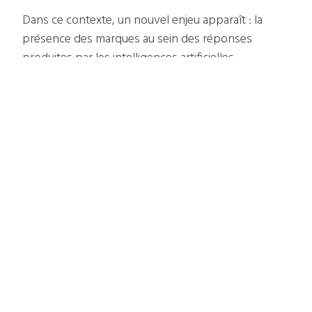
Dans ce contexte, un nouvel enjeu apparaît : la
présence des marques au sein des réponses
produites par les intelligences artificielles.
Certaines entreprises sont déjà citées et visibles.
D’autres restent peu présentes, voire absentes,
malgré un bon positionnement SEO.
Les premiers travaux menés sur le sujet montrent
un écart réel entre visibilité SEO et visibilité IA. Un
écart qui devrait rapidement devenir stratégique.
Anticiper plutôt que subir
Comme pour le SEO à ses débuts, les premiers
acteurs à s’adapter prennent une longueur
d’avance.